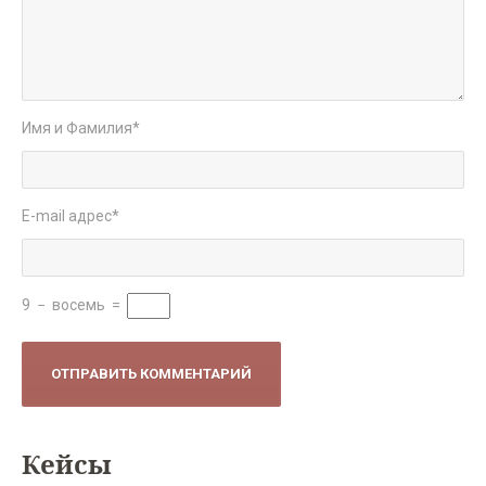
Имя и Фамилия
*
E-mail адрес
*
9
−
восемь
=
Кейсы